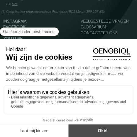
klik
hier
(1) Coopération pharmaceutique Française, RCS Melun 399 227 636
INSTAGRAM
VEELGESTELDE VRAGEN
FACEBOOK
GLOSSARIUM
TIKTOK
CONTACTEER ONS
YOUTUBE
© 2024 Oenobiol Paris
Voedingssupplement dat moet worden geconsumeerd als onderdeel van een gevarieerde,
evenwichtige voeding en een gezonde levensstijl. Aanbevolen dagelijkse dosis niet
overschrijden. Enkel voor volwassenen, buiten het bereik van kinderen houden.