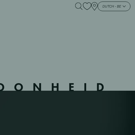
– 740401 – M –
DUTCH - BE
HOONHEID