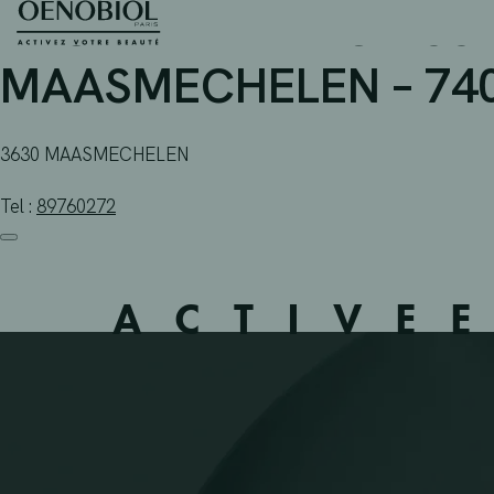
APOTHEEK THEUNISSEN
Skip
to
content
MAASMECHELEN – 74
3630 MAASMECHELEN
Tel :
89760272
ACTIVE