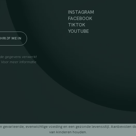
INSTAGRAM
FACEBOOK
TIKTOK
YOUTUBE
elde gegevens verwerkt
. Voor meer informatie
arieerde, evenwichtige voeding en een gezonde levensstijl. Aanbevolen dage
van kinderen houden.