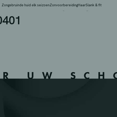
 F? – MAASMECHELEN 
Zongebruinde huid elk seizoen
Zonvoorbereiding
Haar
Slank & fit
0401
ER UW SC