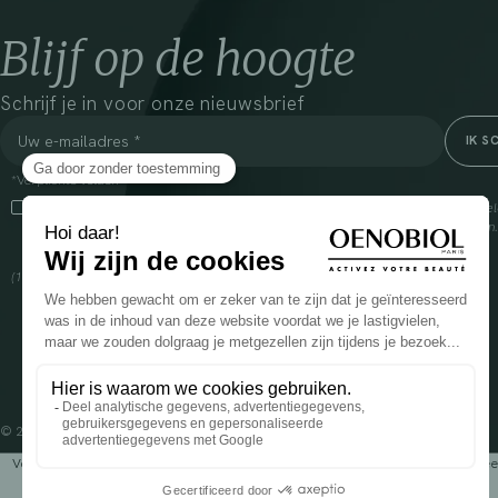
Blijf op de hoogte
Schrijf je in voor onze nieuwsbrief
*Verplichte velden
Door dit vakje aan te vinken, ga ik ermee akkoord dat Cooper(1) de verzam
om mij commerciële informatie te sturen over zijn producten en aanbiedingen
over het beheer van uw gegevens en uw rechten, klik
hier
(1) Coopération pharmaceutique Française, RCS Melun 399 227 636
© 2024 OENOBIOL PARIS
Voedingssupplement dat moet worden geconsumeerd als onderdeel van een gev