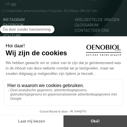
klik
hier
(1) Coopération pharmaceutique Française, RCS Melun 399 227 636
INSTAGRAM
VEELGESTELDE VRAGEN
FACEBOOK
GLOSSARIUM
TIKTOK
CONTACTEER ONS
YOUTUBE
© 2024 Oenobiol Paris
Voedingssupplement dat moet worden geconsumeerd als onderdeel van een gevarieerde,
evenwichtige voeding en een gezonde levensstijl. Aanbevolen dagelijkse dosis niet
overschrijden. Enkel voor volwassenen, buiten het bereik van kinderen houden.