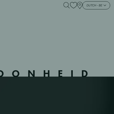
81602 – NIE –
DUTCH - BE
HOONHEID