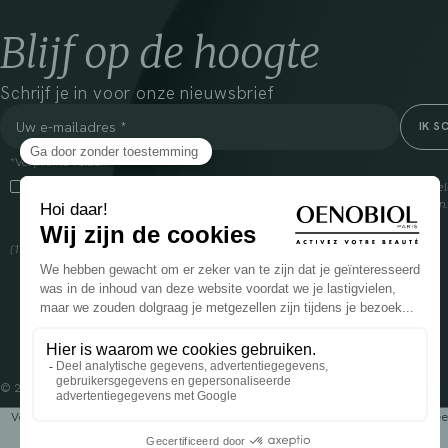
Blijf op de hoogte
Schrijf je in voor onze nieuwsbrief
*Verplichte velden
Door dit vakje aan te vinken, ga ik ermee akkoord dat Cooper(1) de verzam
om mij commerciële informatie te sturen over zijn producten en aanbiedingen
over het beheer van uw gegevens en uw rechten, klik
hier
(1) Coopération pharmaceutique Française, RCS Melun 399 227 636
© 2024 OENOBIOL PARIS
Voedingssupplement dat moet worden geconsumeerd als onderdeel van een gev