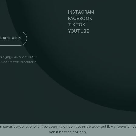
INSTAGRAM
FACEBOOK
TIKTOK
YOUTUBE
elde gegevens verwerkt
. Voor meer informatie
arieerde, evenwichtige voeding en een gezonde levensstijl. Aanbevolen dage
van kinderen houden.