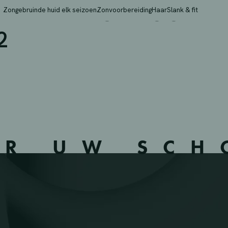
 NV – NIEUWPOORT – 3
Zongebruinde huid elk seizoen
Zonvoorbereiding
Haar
Slank & fit
2
ER UW SC