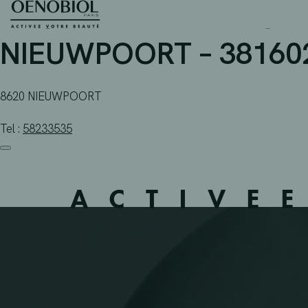
APOTHEEK VAN BESIEN
Skip
to
content
NIEUWPOORT – 38160
8620 NIEUWPOORT
Tel :
58233535
ACTIVE