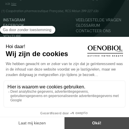
klik
hier
(1) Coopération pharmaceutique Française, RCS Melun 399 227 636
INSTAGRAM
VEELGESTELDE VRAGEN
FACEBOOK
GLOSSARIUM
TIKTOK
CONTACTEER ONS
YOUTUBE
© 2024 Oenobiol Paris
Voedingssupplement dat moet worden geconsumeerd als onderdeel van een gevarieerde,
evenwichtige voeding en een gezonde levensstijl. Aanbevolen dagelijkse dosis niet
overschrijden. Enkel voor volwassenen, buiten het bereik van kinderen houden.