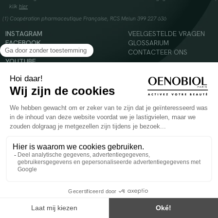
klik
hier
(1) Coopération pharmaceutique Française, RCS Melun 399 227 636
INSTAGRAM
VEELGESTELDE VRAGEN
FACEBOOK
GLOSSARIUM
TIKTOK
CONTACTEER ONS
YOUTUBE
© 2024 Oenobiol Paris
Voedingssupplement dat moet worden geconsumeerd als onderdeel van een gevarieerde,
evenwichtige voeding en een gezonde levensstijl. Aanbevolen dagelijkse dosis niet
overschrijden. Enkel voor volwassenen, buiten het bereik van kinderen houden.