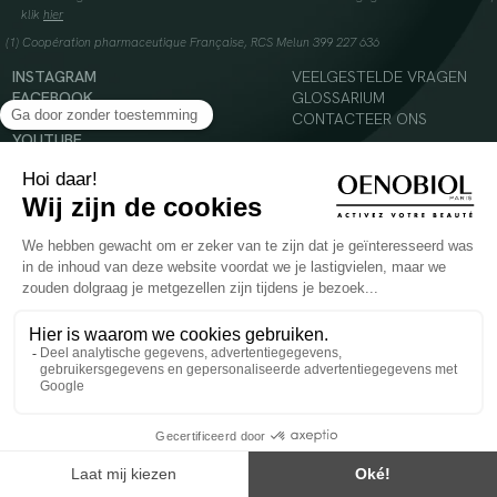
klik
hier
(1) Coopération pharmaceutique Française, RCS Melun 399 227 636
INSTAGRAM
VEELGESTELDE VRAGEN
FACEBOOK
GLOSSARIUM
TIKTOK
CONTACTEER ONS
YOUTUBE
© 2024 Oenobiol Paris
Voedingssupplement dat moet worden geconsumeerd als onderdeel van een gevarieerde,
evenwichtige voeding en een gezonde levensstijl. Aanbevolen dagelijkse dosis niet
overschrijden. Enkel voor volwassenen, buiten het bereik van kinderen houden.