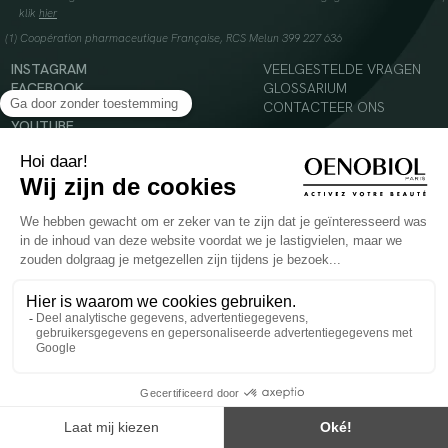
klik
hier
(1) Coopération pharmaceutique Française, RCS Melun 399 227 636
INSTAGRAM
VEELGESTELDE VRAGEN
FACEBOOK
GLOSSARIUM
TIKTOK
CONTACTEER ONS
YOUTUBE
© 2024 Oenobiol Paris
Voedingssupplement dat moet worden geconsumeerd als onderdeel van een gevarieerde,
evenwichtige voeding en een gezonde levensstijl. Aanbevolen dagelijkse dosis niet
overschrijden. Enkel voor volwassenen, buiten het bereik van kinderen houden.