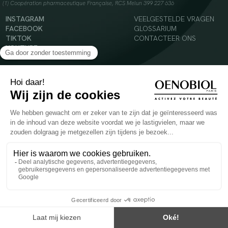
(1) Coopération pharmaceutique Française, RCS Melun 399 227 636
INSTAGRAM
VEELGESTELDE VRAGEN
FACEBOOK
GLOSSARIUM
TIKTOK
CONTACTEER ONS
YOUTUBE
© 2024 Oenobiol Paris
Voedingssupplement dat moet worden geconsumeerd als onderdeel van een gevarieerde,
evenwichtige voeding en een gezonde levensstijl. Aanbevolen dagelijkse dosis niet
overschrijden. Enkel voor volwassenen, buiten het bereik van kinderen houden.