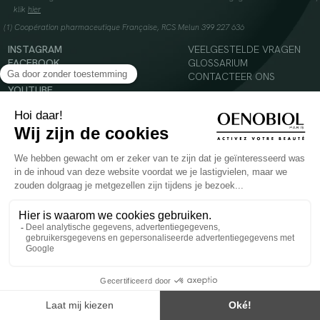
klik
hier
(1) Coopération pharmaceutique Française, RCS Melun 399 227 636
INSTAGRAM
VEELGESTELDE VRAGEN
FACEBOOK
GLOSSARIUM
TIKTOK
CONTACTEER ONS
YOUTUBE
© 2024 Oenobiol Paris
Voedingssupplement dat moet worden geconsumeerd als onderdeel van een gevarieerde,
evenwichtige voeding en een gezonde levensstijl. Aanbevolen dagelijkse dosis niet
overschrijden. Enkel voor volwassenen, buiten het bereik van kinderen houden.