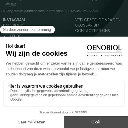
klik
hier
(1) Coopération pharmaceutique Française, RCS Melun 399 227 636
INSTAGRAM
VEELGESTELDE VRAGEN
FACEBOOK
GLOSSARIUM
TIKTOK
CONTACTEER ONS
YOUTUBE
© 2024 Oenobiol Paris
Voedingssupplement dat moet worden geconsumeerd als onderdeel van een gevarieerde,
evenwichtige voeding en een gezonde levensstijl. Aanbevolen dagelijkse dosis niet
overschrijden. Enkel voor volwassenen, buiten het bereik van kinderen houden.