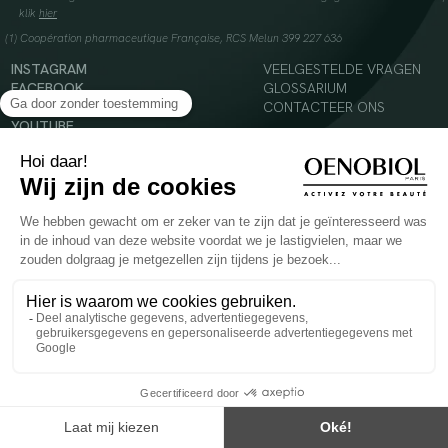
klik
hier
(1) Coopération pharmaceutique Française, RCS Melun 399 227 636
INSTAGRAM
VEELGESTELDE VRAGEN
FACEBOOK
GLOSSARIUM
TIKTOK
CONTACTEER ONS
YOUTUBE
© 2024 Oenobiol Paris
Voedingssupplement dat moet worden geconsumeerd als onderdeel van een gevarieerde,
evenwichtige voeding en een gezonde levensstijl. Aanbevolen dagelijkse dosis niet
overschrijden. Enkel voor volwassenen, buiten het bereik van kinderen houden.