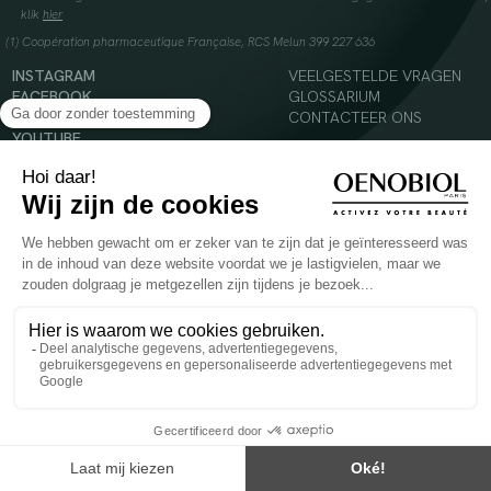
klik
hier
(1) Coopération pharmaceutique Française, RCS Melun 399 227 636
INSTAGRAM
VEELGESTELDE VRAGEN
FACEBOOK
GLOSSARIUM
TIKTOK
CONTACTEER ONS
YOUTUBE
© 2024 Oenobiol Paris
Voedingssupplement dat moet worden geconsumeerd als onderdeel van een gevarieerde,
evenwichtige voeding en een gezonde levensstijl. Aanbevolen dagelijkse dosis niet
overschrijden. Enkel voor volwassenen, buiten het bereik van kinderen houden.