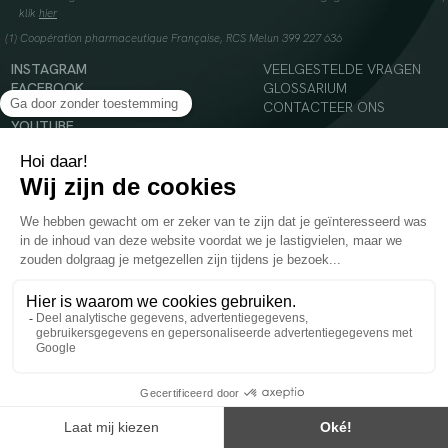
klik
hier
(1) Coopération pharmaceutique Française, RCS Melun 399 227 636
INSTAGRAM
VEELGESTELDE VRAGEN
FACEBOOK
GLOSSARIUM
TIKTOK
CONTACTEER ONS
YOUTUBE
© 2024 Oenobiol Paris
Voedingssupplement dat moet worden geconsumeerd als onderdeel van een gevarieerde,
evenwichtige voeding en een gezonde levensstijl. Aanbevolen dagelijkse dosis niet
overschrijden. Enkel voor volwassenen, buiten het bereik van kinderen houden.