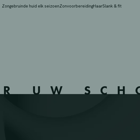
VBA – ZELE – 422803 
Zongebruinde huid elk seizoen
Zonvoorbereiding
Haar
Slank & fit
ER UW SC