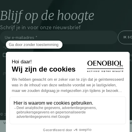
Blijf op de hoogte
Schrijf je in voor onze nieuwsbrief
*Verplichte velden
Door dit vakje aan te vinken, ga ik ermee akkoord dat Cooper(1) de verzam
om mij commerciële informatie te sturen over zijn producten en aanbiedingen
over het beheer van uw gegevens en uw rechten, klik
hier
(1) Coopération pharmaceutique Française, RCS Melun 399 227 636
© 2024 OENOBIOL PARIS
Voedingssupplement dat moet worden geconsumeerd als onderdeel van een gev