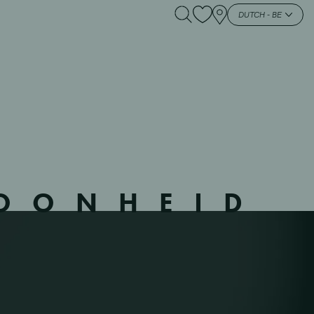
– ZELE – – ZELE –
DUTCH - BE
HOONHEID