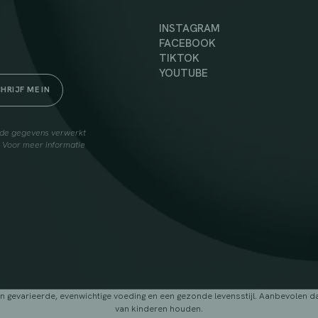
INSTAGRAM
FACEBOOK
TIKTOK
YOUTUBE
elde gegevens verwerkt
. Voor meer informatie
arieerde, evenwichtige voeding en een gezonde levensstijl. Aanbevolen dage
van kinderen houden.