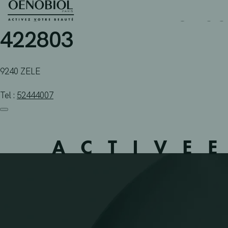
APOTHEEK VANHUYSSE B
Skip
to
content
422803
9240 ZELE
Tel :
52444007
ACTIVE