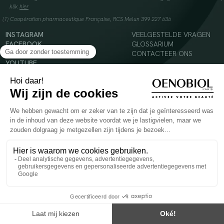
klik
hier
(1) Coopération pharmaceutique Française, RCS Melun 399 227 636
INSTAGRAM
VEELGESTELDE VRAGEN
FACEBOOK
GLOSSARIUM
TIKTOK
CONTACTEER ONS
YOUTUBE
© 2024 Oenobiol Paris
Voedingssupplement dat moet worden geconsumeerd als onderdeel van een gevarieerde,
evenwichtige voeding en een gezonde levensstijl. Aanbevolen dagelijkse dosis niet
overschrijden. Enkel voor volwassenen, buiten het bereik van kinderen houden.