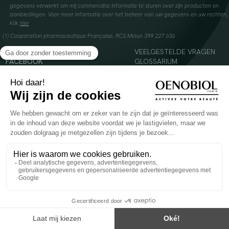
gegevens verwerkt om mij commerciële informatie te sturen over zijn producten en
aanbiedingen. Voor meer informatie over het beheer van uw gegevens en uw rechten,
klik
hier
(1) Coopération pharmaceutique Française, RCS Melun 399 227 636
INSTAGRAM
VEELGESTELDE VRAGEN
FACEBOOK
GLOSSARIUM
TIKTOK
CONTACTEER ONS
YOUTUBE
© 2024 Oenobiol Paris
Voedingssupplement dat moet worden geconsumeerd als onderdeel van een gevarieerde,
evenwichtige voeding en een gezonde levensstijl. Aanbevolen dagelijkse dosis niet
overschrijden. Enkel voor volwassenen, buiten het bereik van kinderen houden.