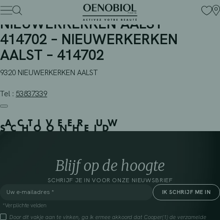
APOTHEEK VANTIEGHEM –
Skip
to
NIEUWERKERKEN AALST –
content
414702 – NIEUWERKERKEN
AALST – 414702
9320 NIEUWERKERKEN AALST
Tel :
53837339
ACTIVEER UW
SCHOONHEID
Blijf op de hoogte
SCHRIJF JE IN VOOR ONZE NIEUWSBRIEF
*Verplichte velden
Door dit vakje aan te vinken, ga ik ermee akkoord dat Cooper(1) de verzamelde