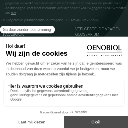
gegevens verwerkt om mij commerciële informatie te sturen over zijn producten en
aanbiedingen. Voor meer informatie over het beheer van uw gegevens en uw rechten,
klik
hier
(1) Coopération pharmaceutique Française, RCS Melun 399 227 636
INSTAGRAM
VEELGESTELDE VRAGEN
FACEBOOK
GLOSSARIUM
TIKTOK
CONTACTEER ONS
YOUTUBE
© 2024 Oenobiol Paris
Voedingssupplement dat moet worden geconsumeerd als onderdeel van een gevarieerde,
evenwichtige voeding en een gezonde levensstijl. Aanbevolen dagelijkse dosis niet
overschrijden. Enkel voor volwassenen, buiten het bereik van kinderen houden.