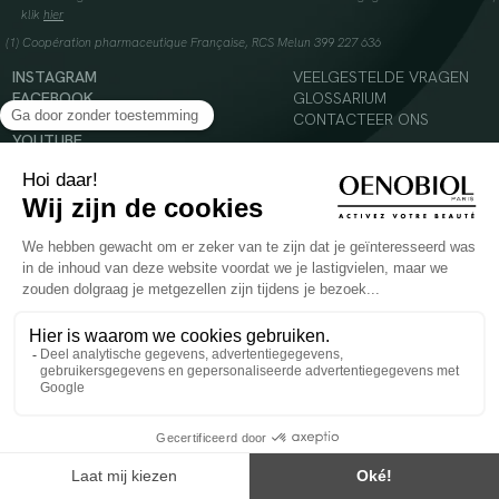
klik
hier
(1) Coopération pharmaceutique Française, RCS Melun 399 227 636
INSTAGRAM
VEELGESTELDE VRAGEN
FACEBOOK
GLOSSARIUM
TIKTOK
CONTACTEER ONS
YOUTUBE
© 2024 Oenobiol Paris
Voedingssupplement dat moet worden geconsumeerd als onderdeel van een gevarieerde,
evenwichtige voeding en een gezonde levensstijl. Aanbevolen dagelijkse dosis niet
overschrijden. Enkel voor volwassenen, buiten het bereik van kinderen houden.