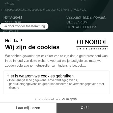
klik
hier
(1) Coopération pharmaceutique Française, RCS Melun 399 227 636
INSTAGRAM
VEELGESTELDE VRAGEN
FACEBOOK
GLOSSARIUM
TIKTOK
CONTACTEER ONS
YOUTUBE
© 2024 Oenobiol Paris
Voedingssupplement dat moet worden geconsumeerd als onderdeel van een gevarieerde,
evenwichtige voeding en een gezonde levensstijl. Aanbevolen dagelijkse dosis niet
overschrijden. Enkel voor volwassenen, buiten het bereik van kinderen houden.