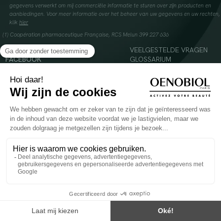
gegevens verwerkt om mij commerciële informatie te sturen over zijn producten en
aanbiedingen. Voor meer informatie over het beheer van uw gegevens en uw rechten,
klik
hier
(1) Coopération pharmaceutique Française, RCS Melun 399 227 636
INSTAGRAM
VEELGESTELDE VRAGEN
FACEBOOK
GLOSSARIUM
TIKTOK
CONTACTEER ONS
YOUTUBE
© 2024 Oenobiol Paris
Voedingssupplement dat moet worden geconsumeerd als onderdeel van een gevarieerde,
evenwichtige voeding en een gezonde levensstijl. Aanbevolen dagelijkse dosis niet
overschrijden. Enkel voor volwassenen, buiten het bereik van kinderen houden.