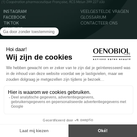
(1) Coopération pharmaceutique Française, RCS Melun 399 227 636
INSTAGRAM
VEELGESTELDE VRAGEN
FACEBOOK
GLOSSARIUM
TIKTOK
CONTACTEER ONS
YOUTUBE
© 2024 Oenobiol Paris
Voedingssupplement dat moet worden geconsumeerd als onderdeel van een gevarieerde,
evenwichtige voeding en een gezonde levensstijl. Aanbevolen dagelijkse dosis niet
overschrijden. Enkel voor volwassenen, buiten het bereik van kinderen houden.