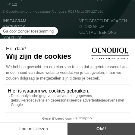
klik
hier
(1) Coopération pharmaceutique Française, RCS Melun 399 227 636
INSTAGRAM
VEELGESTELDE VRAGEN
FACEBOOK
GLOSSARIUM
TIKTOK
CONTACTEER ONS
YOUTUBE
© 2024 Oenobiol Paris
Voedingssupplement dat moet worden geconsumeerd als onderdeel van een gevarieerde,
evenwichtige voeding en een gezonde levensstijl. Aanbevolen dagelijkse dosis niet
overschrijden. Enkel voor volwassenen, buiten het bereik van kinderen houden.