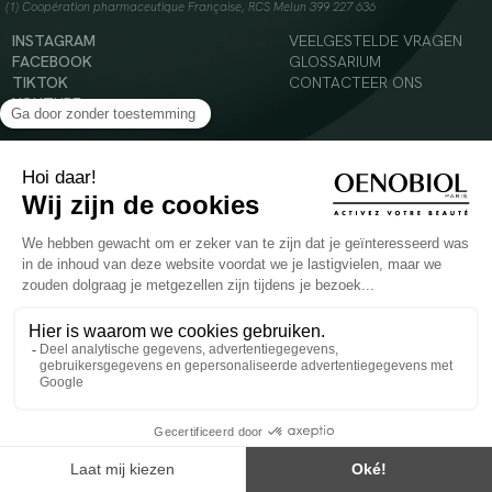
(1) Coopération pharmaceutique Française, RCS Melun 399 227 636
INSTAGRAM
VEELGESTELDE VRAGEN
FACEBOOK
GLOSSARIUM
TIKTOK
CONTACTEER ONS
YOUTUBE
© 2024 Oenobiol Paris
Voedingssupplement dat moet worden geconsumeerd als onderdeel van een gevarieerde,
evenwichtige voeding en een gezonde levensstijl. Aanbevolen dagelijkse dosis niet
overschrijden. Enkel voor volwassenen, buiten het bereik van kinderen houden.