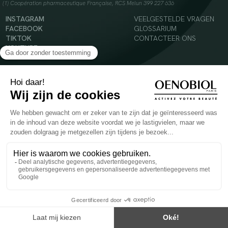
(1) Coopération pharmaceutique Française, RCS Melun 399 227 636
INSTAGRAM
VEELGESTELDE VRAGEN
FACEBOOK
GLOSSARIUM
TIKTOK
CONTACTEER ONS
YOUTUBE
© 2024 Oenobiol Paris
Voedingssupplement dat moet worden geconsumeerd als onderdeel van een gevarieerde,
evenwichtige voeding en een gezonde levensstijl. Aanbevolen dagelijkse dosis niet
overschrijden. Enkel voor volwassenen, buiten het bereik van kinderen houden.