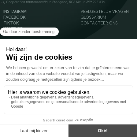
(1) Coopération pharmaceutique Française, RCS Melun 399 227 636
INSTAGRAM
VEELGESTELDE VRAGEN
FACEBOOK
GLOSSARIUM
TIKTOK
CONTACTEER ONS
YOUTUBE
© 2024 Oenobiol Paris
Voedingssupplement dat moet worden geconsumeerd als onderdeel van een gevarieerde,
evenwichtige voeding en een gezonde levensstijl. Aanbevolen dagelijkse dosis niet
overschrijden. Enkel voor volwassenen, buiten het bereik van kinderen houden.