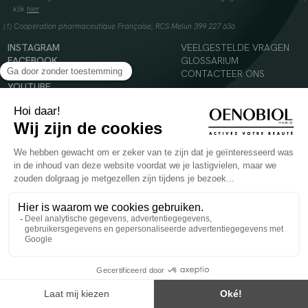
klik
hier
(1) Coopération pharmaceutique Française, RCS Melun 399 227 636
INSTAGRAM
VEELGESTELDE VRAGEN
FACEBOOK
GLOSSARIUM
TIKTOK
CONTACTEER ONS
YOUTUBE
© 2024 Oenobiol Paris
Voedingssupplement dat moet worden geconsumeerd als onderdeel van een gevarieerde,
evenwichtige voeding en een gezonde levensstijl. Aanbevolen dagelijkse dosis niet
overschrijden. Enkel voor volwassenen, buiten het bereik van kinderen houden.