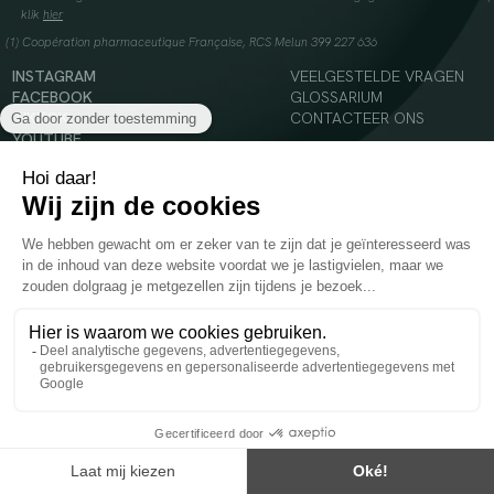
klik
hier
(1) Coopération pharmaceutique Française, RCS Melun 399 227 636
INSTAGRAM
VEELGESTELDE VRAGEN
FACEBOOK
GLOSSARIUM
TIKTOK
CONTACTEER ONS
YOUTUBE
© 2024 Oenobiol Paris
Voedingssupplement dat moet worden geconsumeerd als onderdeel van een gevarieerde,
evenwichtige voeding en een gezonde levensstijl. Aanbevolen dagelijkse dosis niet
overschrijden. Enkel voor volwassenen, buiten het bereik van kinderen houden.