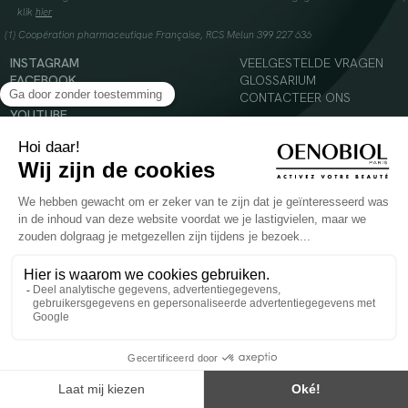
klik
hier
(1) Coopération pharmaceutique Française, RCS Melun 399 227 636
INSTAGRAM
VEELGESTELDE VRAGEN
FACEBOOK
GLOSSARIUM
TIKTOK
CONTACTEER ONS
YOUTUBE
© 2024 Oenobiol Paris
Voedingssupplement dat moet worden geconsumeerd als onderdeel van een gevarieerde,
evenwichtige voeding en een gezonde levensstijl. Aanbevolen dagelijkse dosis niet
overschrijden. Enkel voor volwassenen, buiten het bereik van kinderen houden.