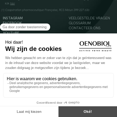
klik
hier
(1) Coopération pharmaceutique Française, RCS Melun 399 227 636
INSTAGRAM
VEELGESTELDE VRAGEN
FACEBOOK
GLOSSARIUM
TIKTOK
CONTACTEER ONS
YOUTUBE
© 2024 Oenobiol Paris
Voedingssupplement dat moet worden geconsumeerd als onderdeel van een gevarieerde,
evenwichtige voeding en een gezonde levensstijl. Aanbevolen dagelijkse dosis niet
overschrijden. Enkel voor volwassenen, buiten het bereik van kinderen houden.