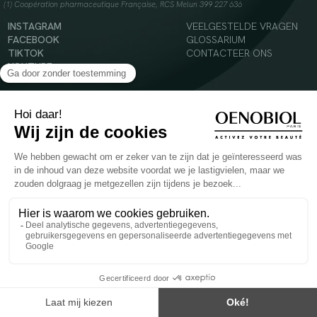
(1) Coopération pharmaceutique Française, RCS Melun 399 227 636
INSTAGRAM
VEELGESTELDE VRAGEN
FACEBOOK
GLOSSARIUM
TIKTOK
CONTACTEER ONS
YOUTUBE
© 2024 Oenobiol Paris
Voedingssupplement dat moet worden geconsumeerd als onderdeel van een gevarieerde,
evenwichtige voeding en een gezonde levensstijl. Aanbevolen dagelijkse dosis niet
overschrijden. Enkel voor volwassenen, buiten het bereik van kinderen houden.