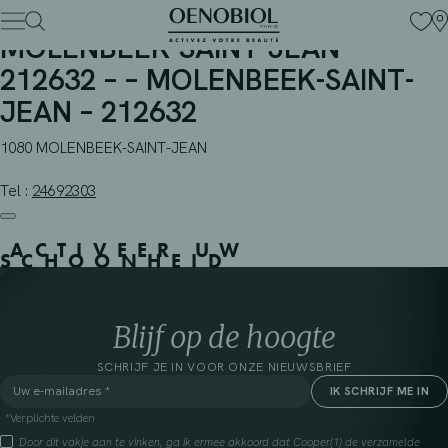
MULTIPHARMA 476 –
Skip
to
MOLENBEEK-SAINT-JEAN –
content
212632 – – MOLENBEEK-SAINT-
JEAN – 212632
1080 MOLENBEEK-SAINT-JEAN
Tel :
24692303
ACTIVEER UW
SCHOONHEID
Blijf op de hoogte
SCHRIJF JE IN VOOR ONZE NIEUWSBRIEF
*Verplichte velden
Door dit vakje aan te vinken, ga ik ermee akkoord dat Cooper(1) de verzamelde