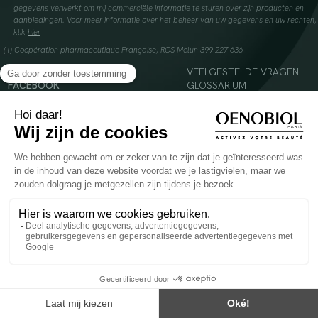
gegevens verwerkt om mij commerciële informatie te sturen over zijn producten en
aanbiedingen. Voor meer informatie over het beheer van uw gegevens en uw rechten,
klik
hier
(1) Coopération pharmaceutique Française, RCS Melun 399 227 636
INSTAGRAM
VEELGESTELDE VRAGEN
FACEBOOK
GLOSSARIUM
TIKTOK
CONTACTEER ONS
YOUTUBE
© 2024 Oenobiol Paris
Voedingssupplement dat moet worden geconsumeerd als onderdeel van een gevarieerde,
evenwichtige voeding en een gezonde levensstijl. Aanbevolen dagelijkse dosis niet
overschrijden. Enkel voor volwassenen, buiten het bereik van kinderen houden.