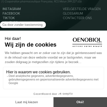
(1) Coopération pharmaceutique Française, RCS Melun 399 227 636
INSTAGRAM
VEELGESTELDE VRAGEN
FACEBOOK
GLOSSARIUM
TIKTOK
CONTACTEER ONS
YOUTUBE
© 2024 Oenobiol Paris
Voedingssupplement dat moet worden geconsumeerd als onderdeel van een gevarieerde,
evenwichtige voeding en een gezonde levensstijl. Aanbevolen dagelijkse dosis niet
overschrijden. Enkel voor volwassenen, buiten het bereik van kinderen houden.