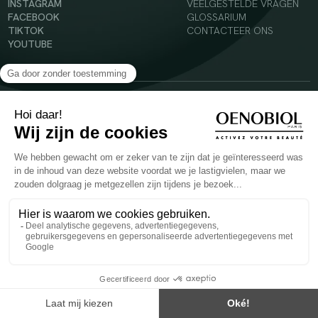
INSTAGRAM
VEELGESTELDE VRAGEN
FACEBOOK
GLOSSARIUM
TIKTOK
CONTACTEER ONS
YOUTUBE
© 2024 Oenobiol Paris
Voedingssupplement dat moet worden geconsumeerd als onderdeel van een gevarieerde,
evenwichtige voeding en een gezonde levensstijl. Aanbevolen dagelijkse dosis niet
overschrijden. Enkel voor volwassenen, buiten het bereik van kinderen houden.