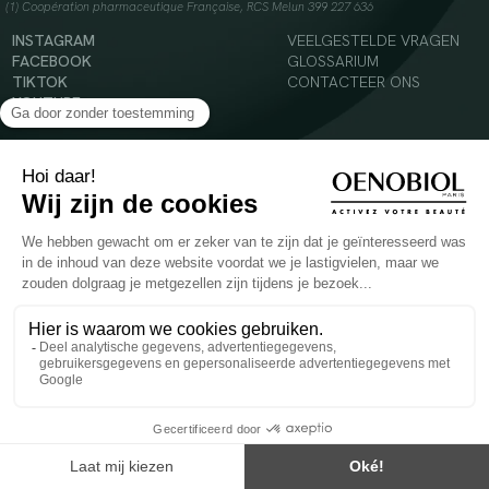
(1) Coopération pharmaceutique Française, RCS Melun 399 227 636
INSTAGRAM
VEELGESTELDE VRAGEN
FACEBOOK
GLOSSARIUM
TIKTOK
CONTACTEER ONS
YOUTUBE
© 2024 Oenobiol Paris
Voedingssupplement dat moet worden geconsumeerd als onderdeel van een gevarieerde,
evenwichtige voeding en een gezonde levensstijl. Aanbevolen dagelijkse dosis niet
overschrijden. Enkel voor volwassenen, buiten het bereik van kinderen houden.