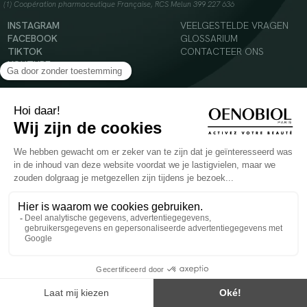
(1) Coopération pharmaceutique Française, RCS Melun 399 227 636
INSTAGRAM
VEELGESTELDE VRAGEN
FACEBOOK
GLOSSARIUM
TIKTOK
CONTACTEER ONS
YOUTUBE
© 2024 Oenobiol Paris
Voedingssupplement dat moet worden geconsumeerd als onderdeel van een gevarieerde,
evenwichtige voeding en een gezonde levensstijl. Aanbevolen dagelijkse dosis niet
overschrijden. Enkel voor volwassenen, buiten het bereik van kinderen houden.