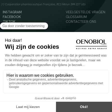
(1) Coopération pharmaceutique Française, RCS Melun 399 227 636
INSTAGRAM
VEELGESTELDE VRAGEN
FACEBOOK
GLOSSARIUM
TIKTOK
CONTACTEER ONS
YOUTUBE
© 2024 Oenobiol Paris
Voedingssupplement dat moet worden geconsumeerd als onderdeel van een gevarieerde,
evenwichtige voeding en een gezonde levensstijl. Aanbevolen dagelijkse dosis niet
overschrijden. Enkel voor volwassenen, buiten het bereik van kinderen houden.