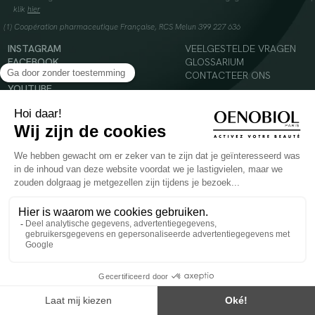
klik
hier
(1) Coopération pharmaceutique Française, RCS Melun 399 227 636
INSTAGRAM
VEELGESTELDE VRAGEN
FACEBOOK
GLOSSARIUM
TIKTOK
CONTACTEER ONS
YOUTUBE
© 2024 Oenobiol Paris
Voedingssupplement dat moet worden geconsumeerd als onderdeel van een gevarieerde,
evenwichtige voeding en een gezonde levensstijl. Aanbevolen dagelijkse dosis niet
overschrijden. Enkel voor volwassenen, buiten het bereik van kinderen houden.