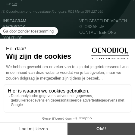
klik
hier
(1) Coopération pharmaceutique Française, RCS Melun 399 227 636
INSTAGRAM
VEELGESTELDE VRAGEN
FACEBOOK
GLOSSARIUM
TIKTOK
CONTACTEER ONS
YOUTUBE
© 2024 Oenobiol Paris
Voedingssupplement dat moet worden geconsumeerd als onderdeel van een gevarieerde,
evenwichtige voeding en een gezonde levensstijl. Aanbevolen dagelijkse dosis niet
overschrijden. Enkel voor volwassenen, buiten het bereik van kinderen houden.