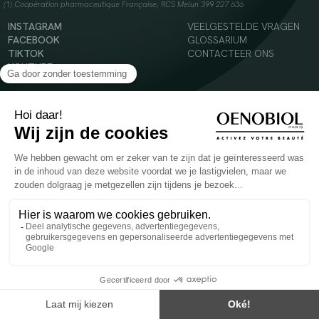
(1) Coopération pharmaceutique Française, RCS Melun 399 227 636
INSTAGRAM
VEELGESTELDE VRAGEN
FACEBOOK
GLOSSARIUM
TIKTOK
CONTACTEER ONS
YOUTUBE
© 2024 Oenobiol Paris
Voedingssupplement dat moet worden geconsumeerd als onderdeel van een gevarieerde,
evenwichtige voeding en een gezonde levensstijl. Aanbevolen dagelijkse dosis niet
overschrijden. Enkel voor volwassenen, buiten het bereik van kinderen houden.