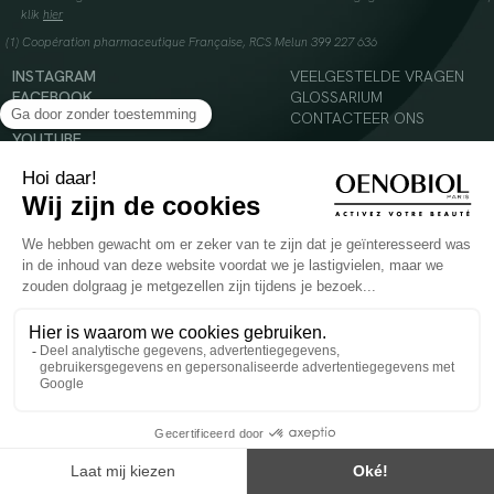
klik
hier
(1) Coopération pharmaceutique Française, RCS Melun 399 227 636
INSTAGRAM
VEELGESTELDE VRAGEN
FACEBOOK
GLOSSARIUM
TIKTOK
CONTACTEER ONS
YOUTUBE
© 2024 Oenobiol Paris
Voedingssupplement dat moet worden geconsumeerd als onderdeel van een gevarieerde,
evenwichtige voeding en een gezonde levensstijl. Aanbevolen dagelijkse dosis niet
overschrijden. Enkel voor volwassenen, buiten het bereik van kinderen houden.