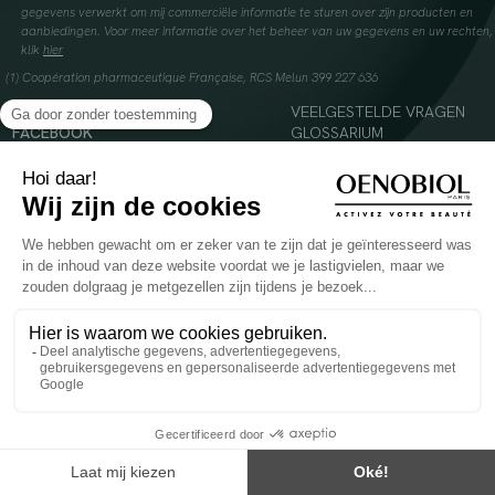
gegevens verwerkt om mij commerciële informatie te sturen over zijn producten en
aanbiedingen. Voor meer informatie over het beheer van uw gegevens en uw rechten,
klik
hier
(1) Coopération pharmaceutique Française, RCS Melun 399 227 636
INSTAGRAM
VEELGESTELDE VRAGEN
FACEBOOK
GLOSSARIUM
TIKTOK
CONTACTEER ONS
YOUTUBE
© 2024 Oenobiol Paris
Voedingssupplement dat moet worden geconsumeerd als onderdeel van een gevarieerde,
evenwichtige voeding en een gezonde levensstijl. Aanbevolen dagelijkse dosis niet
overschrijden. Enkel voor volwassenen, buiten het bereik van kinderen houden.