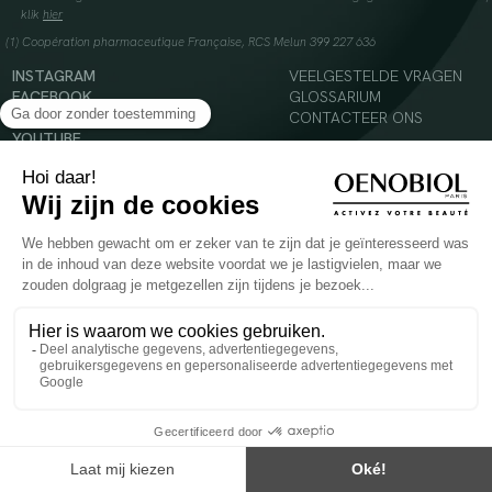
klik
hier
(1) Coopération pharmaceutique Française, RCS Melun 399 227 636
INSTAGRAM
VEELGESTELDE VRAGEN
FACEBOOK
GLOSSARIUM
TIKTOK
CONTACTEER ONS
YOUTUBE
© 2024 Oenobiol Paris
Voedingssupplement dat moet worden geconsumeerd als onderdeel van een gevarieerde,
evenwichtige voeding en een gezonde levensstijl. Aanbevolen dagelijkse dosis niet
overschrijden. Enkel voor volwassenen, buiten het bereik van kinderen houden.