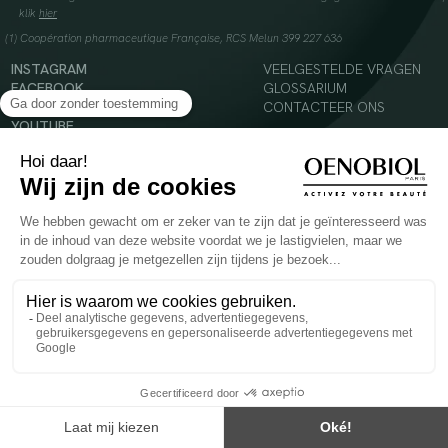
klik
hier
(1) Coopération pharmaceutique Française, RCS Melun 399 227 636
INSTAGRAM
VEELGESTELDE VRAGEN
FACEBOOK
GLOSSARIUM
TIKTOK
CONTACTEER ONS
YOUTUBE
© 2024 Oenobiol Paris
Voedingssupplement dat moet worden geconsumeerd als onderdeel van een gevarieerde,
evenwichtige voeding en een gezonde levensstijl. Aanbevolen dagelijkse dosis niet
overschrijden. Enkel voor volwassenen, buiten het bereik van kinderen houden.