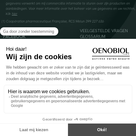
gegevens verwerkt om mij commerciële informatie te sturen over zijn producten en
aanbiedingen. Voor meer informatie over het beheer van uw gegevens en uw rechten,
klik
hier
(1) Coopération pharmaceutique Française, RCS Melun 399 227 636
INSTAGRAM
VEELGESTELDE VRAGEN
FACEBOOK
GLOSSARIUM
TIKTOK
CONTACTEER ONS
YOUTUBE
© 2024 Oenobiol Paris
Voedingssupplement dat moet worden geconsumeerd als onderdeel van een gevarieerde,
evenwichtige voeding en een gezonde levensstijl. Aanbevolen dagelijkse dosis niet
overschrijden. Enkel voor volwassenen, buiten het bereik van kinderen houden.