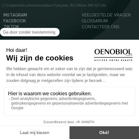
(1) Coopération pharmaceutique Française, RCS Melun 399 227 636
INSTAGRAM
VEELGESTELDE VRAGEN
FACEBOOK
GLOSSARIUM
TIKTOK
CONTACTEER ONS
YOUTUBE
© 2024 Oenobiol Paris
Voedingssupplement dat moet worden geconsumeerd als onderdeel van een gevarieerde,
evenwichtige voeding en een gezonde levensstijl. Aanbevolen dagelijkse dosis niet
overschrijden. Enkel voor volwassenen, buiten het bereik van kinderen houden.