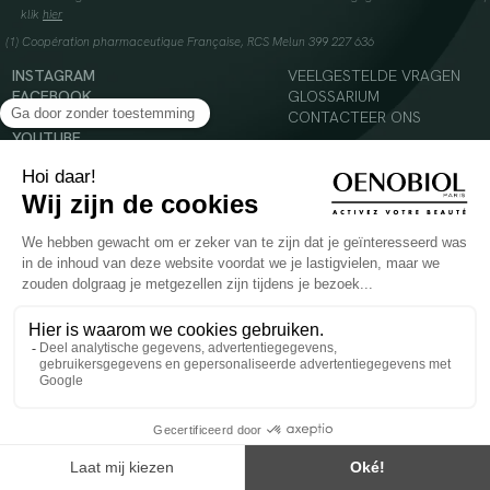
klik
hier
(1) Coopération pharmaceutique Française, RCS Melun 399 227 636
INSTAGRAM
VEELGESTELDE VRAGEN
FACEBOOK
GLOSSARIUM
TIKTOK
CONTACTEER ONS
YOUTUBE
© 2024 Oenobiol Paris
Voedingssupplement dat moet worden geconsumeerd als onderdeel van een gevarieerde,
evenwichtige voeding en een gezonde levensstijl. Aanbevolen dagelijkse dosis niet
overschrijden. Enkel voor volwassenen, buiten het bereik van kinderen houden.