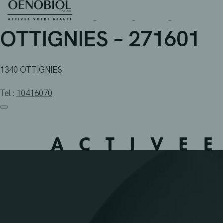
PHARMACIE CŒUR DE VI
Skip
to
content
OTTIGNIES – 271601
1340 OTTIGNIES
Tel :
10416070
ACTIVE