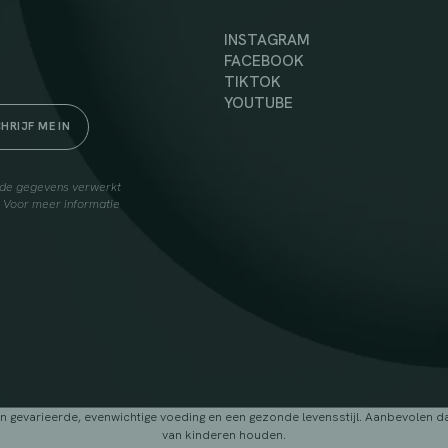
INSTAGRAM
FACEBOOK
TIKTOK
YOUTUBE
elde gegevens verwerkt
. Voor meer informatie
arieerde, evenwichtige voeding en een gezonde levensstijl. Aanbevolen dage
van kinderen houden.