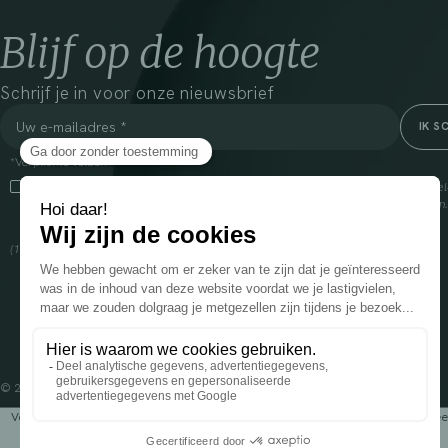
Blijf op de hoogte
Schrijf je in voor onze nieuwsbrief
*Verplichte velden
Door dit vakje aan te vinken, ga ik ermee akkoord dat Cooper(1) de verzam
om mij commerciële informatie te sturen over zijn producten en aanbiedingen
over het beheer van uw gegevens en uw rechten, klik
hier
(1) Coopération pharmaceutique Française, RCS Melun 399 227 636
© 2024 OENOBIOL PARIS
Voedingssupplement dat moet worden geconsumeerd als onderdeel van een gev