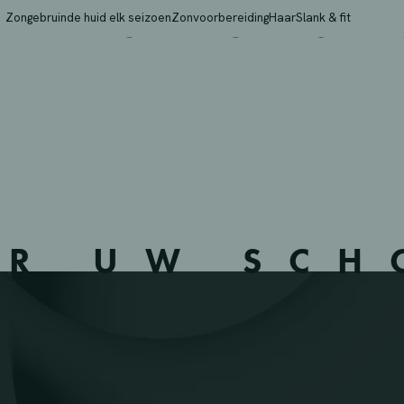
LLE S.A. – OTTIGNIES
Zongebruinde huid elk seizoen
Zonvoorbereiding
Haar
Slank & fit
ER UW SC