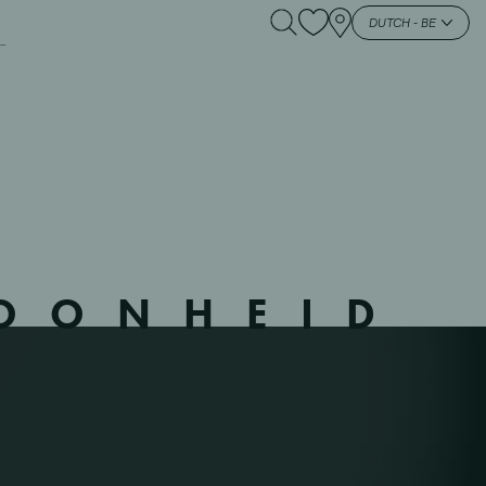
 – 271601 –
DUTCH - BE
HOONHEID