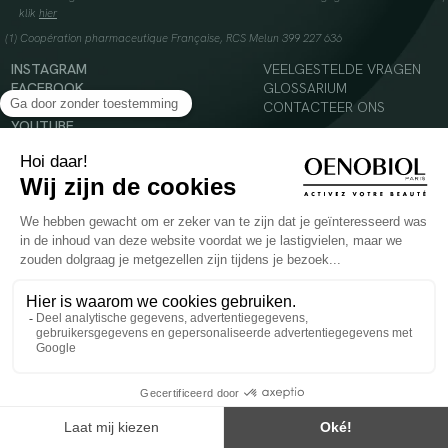
klik
hier
(1) Coopération pharmaceutique Française, RCS Melun 399 227 636
INSTAGRAM
VEELGESTELDE VRAGEN
FACEBOOK
GLOSSARIUM
TIKTOK
CONTACTEER ONS
YOUTUBE
© 2024 Oenobiol Paris
Voedingssupplement dat moet worden geconsumeerd als onderdeel van een gevarieerde,
evenwichtige voeding en een gezonde levensstijl. Aanbevolen dagelijkse dosis niet
overschrijden. Enkel voor volwassenen, buiten het bereik van kinderen houden.