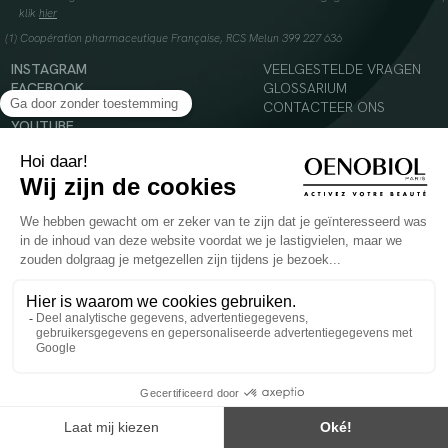
klik
hier
(1) Coopération pharmaceutique Française, RCS Melun 399 227 636
INSTAGRAM
VEELGESTELDE VRAGEN
FACEBOOK
GLOSSARIUM
TIKTOK
CONTACTEER ONS
YOUTUBE
© 2024 Oenobiol Paris
Voedingssupplement dat moet worden geconsumeerd als onderdeel van een gevarieerde,
evenwichtige voeding en een gezonde levensstijl. Aanbevolen dagelijkse dosis niet
overschrijden. Enkel voor volwassenen, buiten het bereik van kinderen houden.